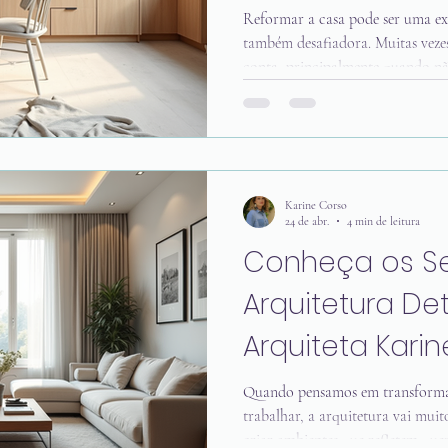
Planejamento 
Reformar a casa pode ser uma ex
também desafiadora. Muitas veze
Residenciais
conta, principalmente quando n
entendo bem essa sensação! Por 
um passo a passo simples e práti
reformas residenciais seja tranqui
o resultado final seja exatament
descobrir como transformar sua
Karine Corso
24 de abr.
4 min de leitura
Conheça os Se
Arquitetura De
Arquiteta Kari
Quando pensamos em transformar
trabalhar, a arquitetura vai muito
criar ambientes que refletem que