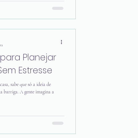
 exatamente isso que a arquiteta
e arquitetura detalhados que unem
inovação. Se você está buscando
ntido para você, que valorize
ra
para Planejar
em Estresse
asa, sabe que só a ideia de
a barriga. A gente imagina a