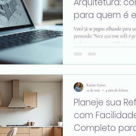
Arquitetura: c
para quem é e
a pena
Você já se pegou olhando para u
pensando: "Será que esse sofá é g
melhor em outra cor?" "Vale a pe
investir primeiro na reforma?" "S
no dia a dia?" Essas dúvidas são
parecem. E a boa notícia é que, n
precisa de um projeto completo 
consultoria online de arquitetur
Karine Corso
12 de mai.
4 min de leitura
Planeje sua R
com Facilidade
Completo par