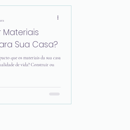
tura
 Materiais
para Sua Casa?
acto que os materiais da sua casa
ualidade de vida? Construir ou
CONTATO
Xaxim/SC e região