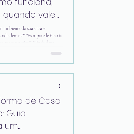
omo funciona,
 quando vale
m ambiente da sua casa e
rande demais?" "Essa parede ficaria
na trocar o piso?" "Onde devo
erá que essa cozinha vai funcionar
 muito mais comuns do que
a maioria das vezes, você não
para encontrar as respostas. Uma
a é uma
eforma de Casa
: Guia
a um