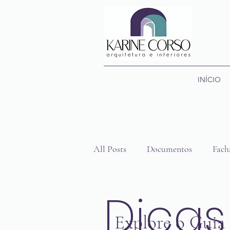
INÍCIO
All Posts
Documentos
Fach
Arq responde
Lavanderias
Dicas
Explore o Guia