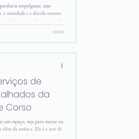
de Reformas
periência empolgante, mas
s, a ansiedade e a dúvida tomam
ão sabemos por onde começar. Eu
isso, quero compartilhar com você
co para que o seu planejamento de
lo, eficiente e, acima de tudo, que
e o que você sonhou. Vamos juntos
rviços de
talhados da
ne Corso
 um espaço, seja para morar ou
 além da estética. Ela é a arte de
m somos, que facilitam nosso dia