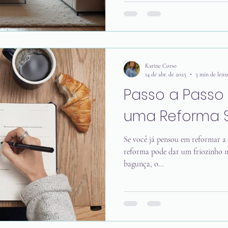
a dia e que inspiram bem-estar. É
Karine Corso oferece: serviços d
funcionalidade, personalidade e 
um projeto que realmente faça se
cada cantinho e que traga s
Karine Corso
14 de abr. de 2025
3 min de leitu
Passo a Passo 
uma Reforma S
Se você já pensou em reformar a c
reforma pode dar um friozinho n
bagunça, o...