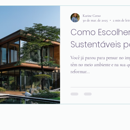
Karine Corso
30 de mar. de 2025
2 min de lei
Como Escolher
Sustentáveis 
Você já parou para pensar no imp
têm no meio ambiente e na sua q
reformar...