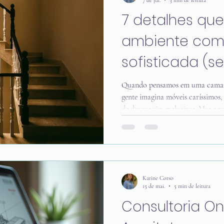
7 detalhes qu
ambiente com
sofisticada (
fortuna)
Quando pensamos em uma cama c
gente imagina móveis caríssimos
de decoração exclusivos. Mas a v
elegância está muito mais relacio
que ao valor gasto. Como arquite
detalhes fazem toda a diferença n
pequenas mudanças transformam
ambiente, deixando-o mais bonito
Karine Corso
15 de mai.
5 min de leitura
Consultoria On