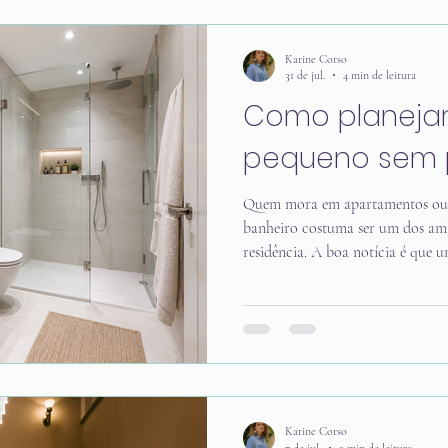
temos o primeiro contato com a c
o hall também funciona como u
Karine Corso
31 de jul.
4 min de leitura
Como planejar
pequeno sem 
Quem mora em apartamentos ou 
banheiro costuma ser um dos amb
residência. A boa notícia é que 
parecer apertado. Com um bom p
conforto, organização e até sen
aumentar a área construída. Nest
são os erros mais comuns, as med
realmente fazem diferença em u
Karine Corso
7 de jul.
3 min de leitura