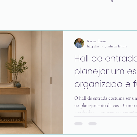
Karine Corso
há 4 dias
7 min de leitura
Hall de entrad
planejar um e
organizado e f
O hall de entrada costuma ser u
no planejamento da casa. Como 
quadrados — ou nem sequer exi
ele acaba sendo tratado apenas 
porém, é justamente nesse espaço
apoiamos a bolsa, tiramos os sa