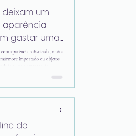
e deixam um
 aparência
sem gastar uma
om aparência sofisticada, muita
, mármore importado ou objetos
erdade é que a sensação de
nada às escolhas do projeto do
ta, posso dizer que alguns
o resultado final. Muitas vezes,
 completamente a percepção do
, acolhedor e valo
line de