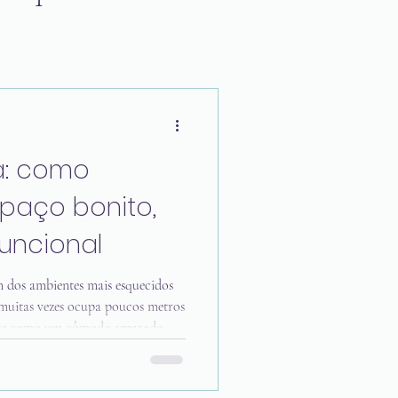
a: como
spaço bonito,
uncional
m dos ambientes mais esquecidos
muitas vezes ocupa poucos metros
ste como um cômodo separado —,
como uma passagem. Na rotina,
 que deixamos as chaves,
patos, recebemos uma encomenda e