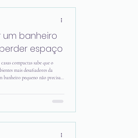
asa ao chegar. Para quem visita,
ma pequena apresen
 um banheiro
perder espaço
casas compactas sabe que o
ientes mais desafiadores da
um banheiro pequeno não precisa
lanejamento é possível ganhar
sação de amplitude, mesmo sem
e artigo você vai descobrir quais
idas importantes e quais escolhas
m banheiro pequeno