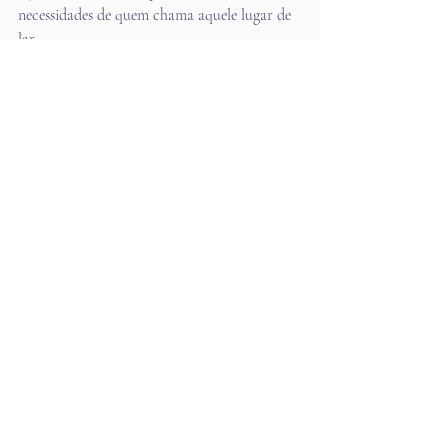
necessidades de quem chama aquele lugar de 
lar.
Perguntas frequentes
A consultoria substitui 
um projeto completo?
Depende do objetivo.
Se você deseja apenas esclarecer dúvidas, 
escolher materiais ou organizar um 
ambiente, muitas vezes a consultoria é 
suficiente.
Já em reformas maiores ou construções, o 
projeto arquitetônico continua sendo a 
melhor opção.
Posso contratar 
morando em outro 