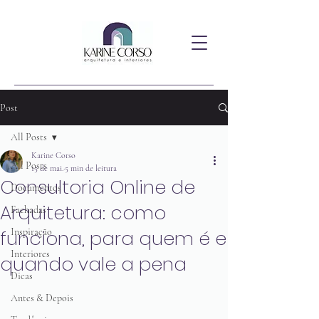
Post
All Posts
Karine Corso
All Posts
15 de mai.
5 min de leitura
Consultoria Online de
Documentos
Arquitetura: como
Fachadas
funciona, para quem é e
Inspiração
Interiores
quando vale a pena
Dicas
Antes & Depois